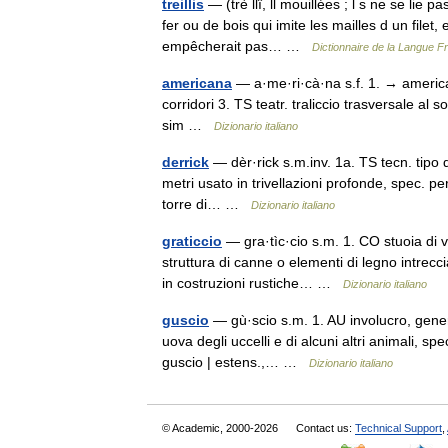
treillis
— (trè llî, ll mouillées ; l s ne se li
fer ou de bois qui imite les mailles d un filet, 
empêcherait pas… …
Dictionnaire de la Langue Fr
americana
— a·me·ri·cà·na s.f. 1. → american
corridori 3. TS teatr. traliccio trasversale al s
sim …
Dizionario italiano
derrick
— dèr·rick s.m.inv. 1a. TS tecn. tipo d
metri usato in trivellazioni profonde, spec. per
torre di… …
Dizionario italiano
graticcio
— gra·tìc·cio s.m. 1. CO stuoia di vi
struttura di canne o elementi di legno intreccia
in costruzioni rustiche… …
Dizionario italiano
guscio
— gù·scio s.m. 1. AU involucro, gener. 
uova degli uccelli e di alcuni altri animali, spe
guscio | estens.,… …
Dizionario italiano
© Academic, 2000-2026
Contact us:
Technical Support
,