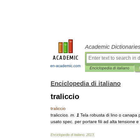
Academic Dictionarie
en-academic.com
Enciclopedia di italiano
Enciclopedia di italiano
traliccio
traliccio
traliccio
s
.
m
.
1
Tela
robusta
di
lino
o
canapa
usato
spec
.
per
portare
fili
ad
alta
tensione
e
Enciclopedia
di
italiano
.
2013
.