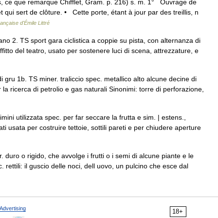
e pas, ce que remarque Chifflet, Gram. p. 216) s. m. 1° Ouvrage de
et qui sert de clôture. • Cette porte, étant à jour par des treillis, n
ançaise d'Émile Littré
o 2. TS sport gara ciclistica a coppie su pista, con alternanza di
offitto del teatro, usato per sostenere luci di scena, attrezzature, e
i gru 1b. TS miner. traliccio spec. metallico alto alcune decine di
 la ricerca di petrolio e gas naturali Sinonimi: torre di perforazione,
mini utilizzata spec. per far seccare la frutta e sim. | estens.,
ti usata per costruire tettoie, sottili pareti e per chiudere aperture
duro o rigido, che avvolge i frutti o i semi di alcune piante e le
c. rettili: il guscio delle noci, dell uovo, un pulcino che esce dal
Advertising
18+