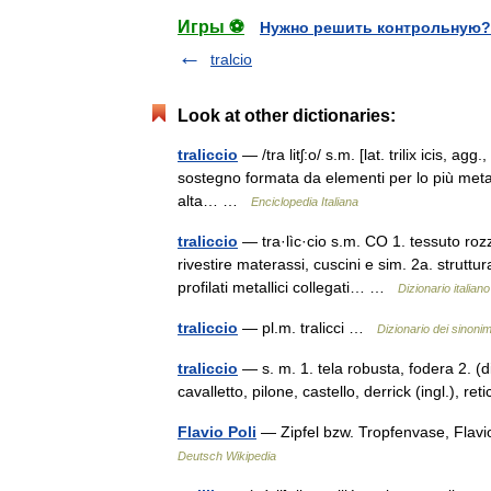
Игры ⚽
Нужно решить контрольную?
tralcio
Look at other dictionaries:
traliccio
— /tra litʃ:o/ s.m. [lat. trilix icis, agg.,
sostegno formata da elementi per lo più metalli
alta… …
Enciclopedia Italiana
traliccio
— tra·lìc·cio s.m. CO 1. tessuto roz
rivestire materassi, cuscini e sim. 2a. struttu
profilati metallici collegati… …
Dizionario italiano
traliccio
— pl.m. tralicci …
Dizionario dei sinonim
traliccio
— s. m. 1. tela robusta, fodera 2. (di
cavalletto, pilone, castello, derrick (ingl.), r
Flavio Poli
— Zipfel bzw. Tropfenvase, Flavio
Deutsch Wikipedia