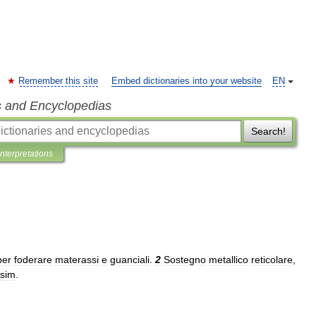
Remember this site
Embed dictionaries into your website
EN
s and Encyclopedias
Search!
Interpretations
per
foderare
materassi
e
guanciali
.
2
Sostegno
metallico
reticolare
,
sim
.